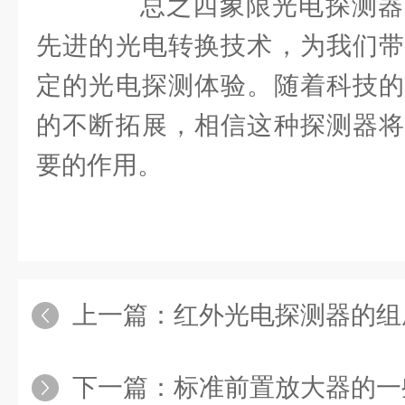
总之四象限光电探测器
先进的光电转换技术，为我们带
定的光电探测体验。随着科技的
的不断拓展，相信这种探测器将
要的作用。
上一篇：
红外光电探测器的组
下一篇：
标准前置放大器的一