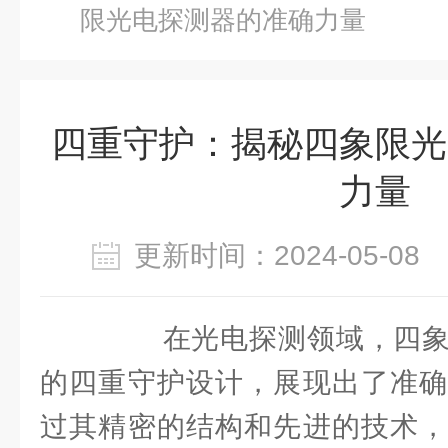
限光电探测器的准确力量
四重守护：揭秘四象限光
力量
更新时间：2024-05-0
在光电探测领域，四象
的四重守护设计，展现出了准确
过其精密的结构和先进的技术，