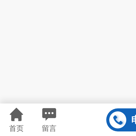
首页
留言