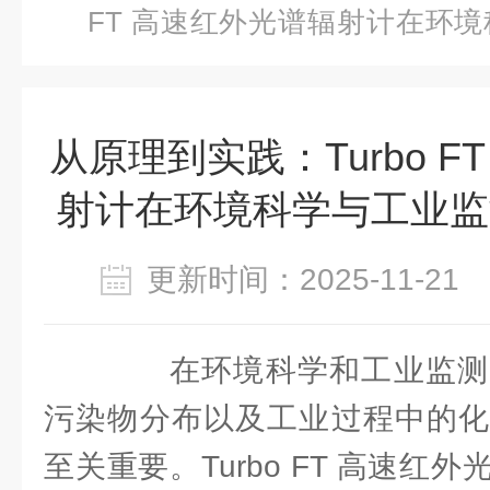
FT 高速红外光谱辐射计在环
键作用
从原理到实践：Turbo F
射计在环境科学与工业监
更新时间：2025-11-2
在环境科学和工业监测
污染物分布以及工业过程中的化
至关重要。Turbo FT 高速红