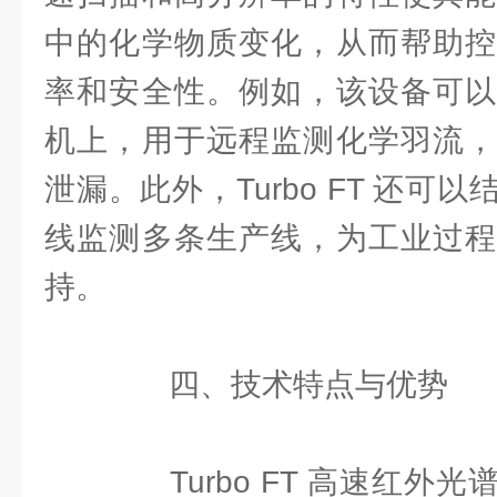
中的化学物质变化，从而帮助控
率和安全性。例如，该设备可以
机上，用于远程监测化学羽流，
泄漏。此外，Turbo FT 还可
线监测多条生产线，为工业过程
持。
四、技术特点与优势
Turbo FT 高速红外