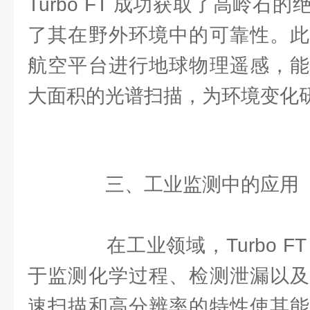
Turbo FT 成功获取了高岭石
了其在野外环境中的可靠性。此
航空平台进行地球物理遥感，能
大面积的光谱扫描，为环境变化
三、工业监测中的应用
在工业领域，Turbo F
于监测化学过程、检测泄漏以及
速扫描和高分辨率的特性使其能