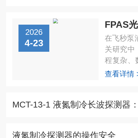
FPAS
2026
在飞秒泵
4-23
关研究中
程复杂、
往会影响
查看详情 
精度。F
插即用...
液氮制冷探测器的操作安全