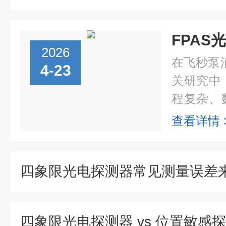
FPAS
2026
在飞秒泵
4-23
关研究中
程复杂、
往会影响
查看详情 
精度。F
插即用...