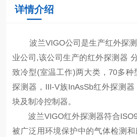
详情介绍
波兰VIG
O
公司是生产红外探
业公司
,
该公司生产的红外探测器
致冷型
(
室温工作
)
两大类，
70
多种
探测器，III-V族InAsSb红外
块及制冷控制器。
波兰V
IGO
红外探测器符合
ISO
被广泛用环境保护中的气体检测和